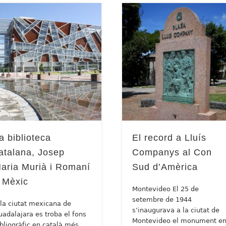
a biblioteca
El record a Lluís
atalana, Josep
Companys al Con
aria Murià i Romaní
Sud d’Amèrica
 Mèxic
Montevideo El 25 de
setembre de 1944
 la ciutat mexicana de
s’inaugurava a la ciutat de
uadalajara es troba el fons
Montevideo el monument e
ibliogràfic en català més