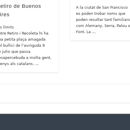
etiro de Buenos
A la ciutat de San Francisco
es poden trobar noms que
ires
poden resultar tant familiar
com Alemany, Serra, Palou 
s límits
Font. La …
tre Retiro i Recoleta hi ha
na petita plaça amagada
l bullici de l’avinguda 9
e julio que passa
esapercebuda a molta gent,
enys als catalans. …