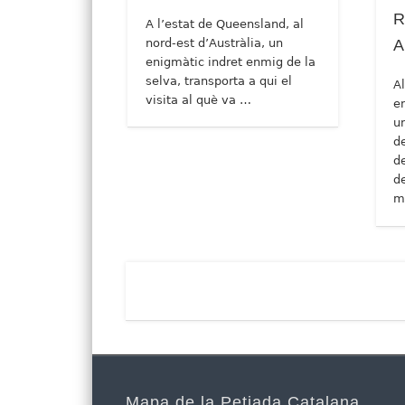
R
A l’estat de Queensland, al
nord-est d’Austràlia, un
A
enigmàtic indret enmig de la
selva, transporta a qui el
Al
visita al què va …
en
u
de
d
d
m
Mapa de la Petjada Catalana