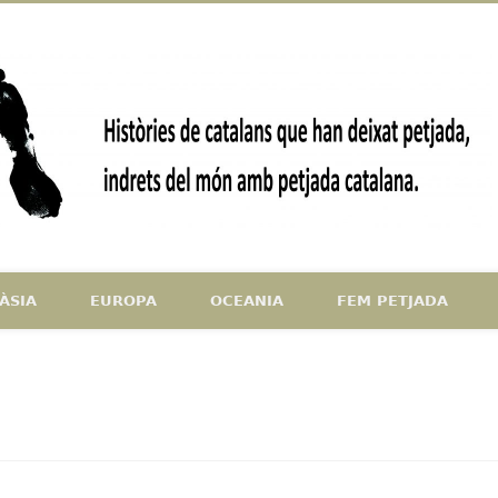
ndrets del món amb petjada catalana
ÀSIA
EUROPA
OCEANIA
FEM PETJADA