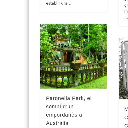
establir uns …
g
I
Paronella Park, el
somni d’un
M
empordanès a
C
Austràlia
C