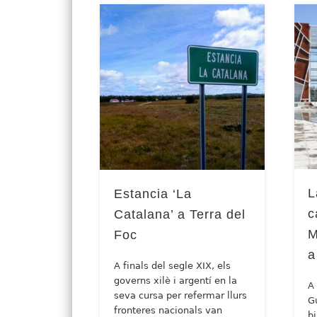
L
Estancia ‘La
c
Catalana’ a Terra del
M
Foc
a
A finals del segle XIX, els
governs xilè i argentí en la
A
seva cursa per refermar llurs
G
fronteres nacionals van
b