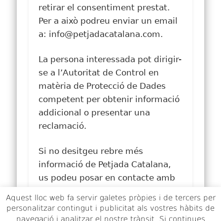
retirar el consentiment prestat.
Per a això podreu enviar un email
a: info@petjadacatalana.com.
La persona interessada pot dirigir-
se a l’Autoritat de Control en
matèria de Protecció de Dades
competent per obtenir informació
addicional o presentar una
reclamació.
Si no desitgeu rebre més
informació de Petjada Catalana,
us podeu posar en contacte amb
nosaltres enviant un correu
Aquest lloc web fa servir galetes pròpies i de tercers per
electrònic a la següent adreça:
personalitzar contingut i publicitat als vostres hàbits de
info@petjadacatalana.com
navegació i analitzar el nostre trànsit. Si continues