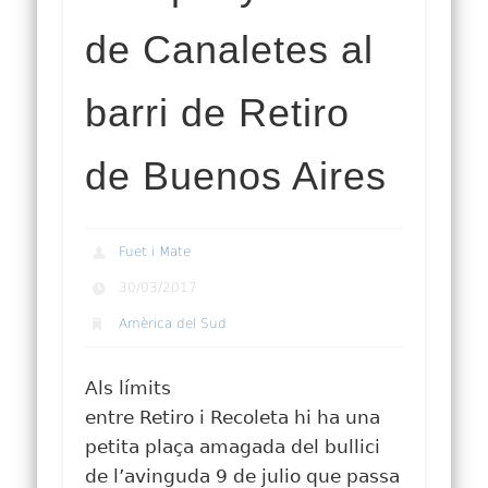
de Canaletes al
barri de Retiro
de Buenos Aires
Fuet i Mate
30/03/2017
Amèrica del Sud
Als límits
entre
Retiro
i
Recoleta
hi ha una
petita plaça amagada del bullici
de l’avinguda 9 de
julio
que passa