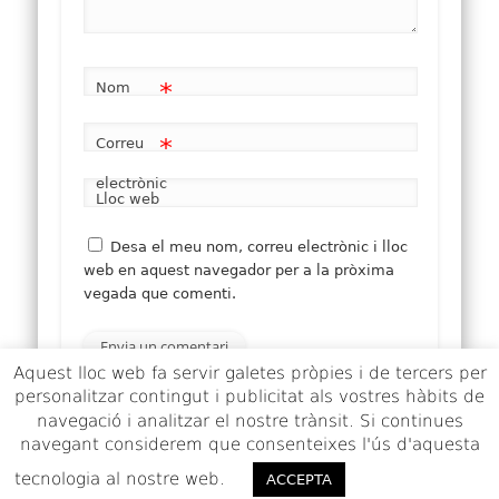
*
Nom
*
Correu
electrònic
Lloc web
Desa el meu nom, correu electrònic i lloc
web en aquest navegador per a la pròxima
vegada que comenti.
Aquest lloc web fa servir galetes pròpies i de tercers per
personalitzar contingut i publicitat als vostres hàbits de
navegació i analitzar el nostre trànsit. Si continues
Aquest lloc utilitza Akismet per reduir els comentaris
navegant considerem que consenteixes l'ús d'aquesta
brossa.
Apreneu com es processen les dades dels
tecnologia al nostre web.
ACCEPTO
comentaris
.
ACCEPTA