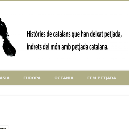
ndrets del món amb petjada catalana
ÀSIA
EUROPA
OCEANIA
FEM PETJADA