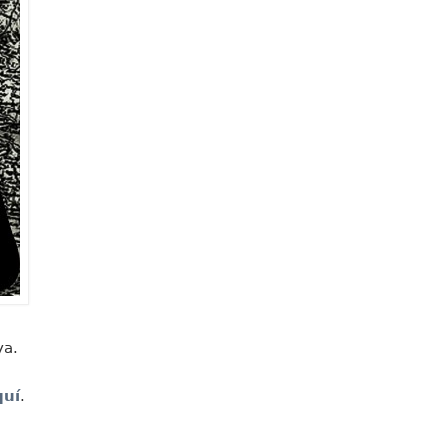
ya.
quí
.