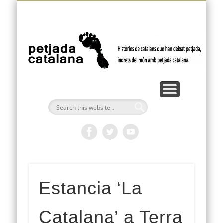
VÍDEOS I PODCASTS
FEM PETJADA
BUTLLETÍ
AMÈRICA
OCEANIA
EUROPA
ÀFRICA
INICI
ÀSIA
p
ca
Estancia ‘La
Catalana’ a Terra