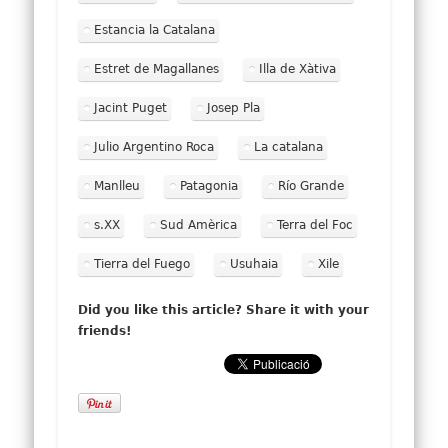
Estancia la Catalana
Estret de Magallanes
Illa de Xàtiva
Jacint Puget
Josep Pla
Julio Argentino Roca
La catalana
Manlleu
Patagonia
Río Grande
s.XX
Sud Amèrica
Terra del Foc
Tierra del Fuego
Usuhaia
Xile
Did you like this article? Share it with your
friends!