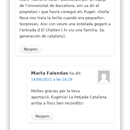
de l’Universitat de Barcelona, em va dir el
propietari i que havía conegut els Puget: «Doña
Rosa nos traía la leche cuando era pequeño».
Sorpreses. Aixi con veure una estelada gegant a
l’entrada d El Chalten ( hi viu una familia, 3a.
generación de catalans).
Respon
Marta Faixedas
ha dit:
14/06/2021 a les 16:29
Moltes gràcies per la teva
aportació, Eugènia! La Petjada Catalana
arriba a llocs ben recòndits!
Respon