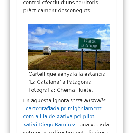
control efectiu d’uns territoris
pràcticament desconeguts.
Cartell que senyala la estancia
‘La Catalana’ a Patagonia
.
Fotografia: Chema Huete.
En aquesta ignota
terra australis
–
cartografiada primigèniament
com a illa de Xàtiva pel pilot
xativí Diego Ramírez
– una vegada
sotmesos o directament eliminats