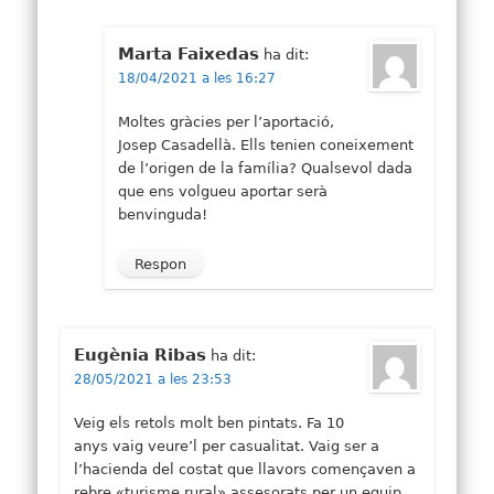
Marta Faixedas
ha dit:
18/04/2021 a les 16:27
Moltes gràcies per l’aportació,
Josep Casadellà. Ells tenien coneixement
de l’origen de la família? Qualsevol dada
que ens volgueu aportar serà
benvinguda!
Respon
Eugènia Ribas
ha dit:
28/05/2021 a les 23:53
Veig els retols molt ben pintats. Fa 10
anys vaig veure’l per casualitat. Vaig ser a
l’hacienda del costat que llavors començaven a
rebre «turisme rural» assesorats per un equip