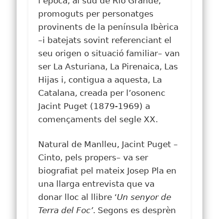
l’època, al sud de Río Grande,
promoguts per personatges
provinents de la península Ibèrica
–i batejats sovint referenciant el
seu origen o situació familiar– van
ser La Asturiana, La Pirenaica, Las
Hijas i, contigua a aquesta, La
Catalana, creada per l’osonenc
Jacint Puget (1879-1969) a
començaments del segle XX.
Natural de Manlleu, Jacint Puget –
Cinto, pels propers– va ser
biografiat pel mateix Josep Pla en
una llarga entrevista que va
donar lloc al llibre ‘
Un senyor de
Terra del Foc’
. Segons es desprèn