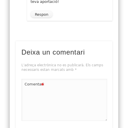
teva aportació!
Respon
Deixa un comentari
L'adreça electrònica no es publicarà.
Els camps
necessaris estan marcats amb
*
*
Comentari