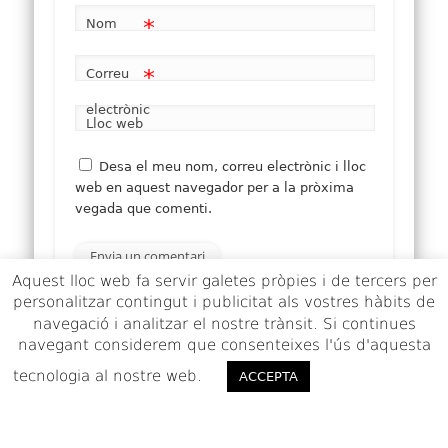
*
Nom
*
Correu
electrònic
Lloc web
Desa el meu nom, correu electrònic i lloc
web en aquest navegador per a la pròxima
vegada que comenti.
Aquest lloc web fa servir galetes pròpies i de tercers per
personalitzar contingut i publicitat als vostres hàbits de
navegació i analitzar el nostre trànsit. Si continues
Aquest lloc utilitza Akismet per reduir els comentaris
navegant considerem que consenteixes l'ús d'aquesta
brossa.
Apreneu com es processen les dades dels
tecnologia al nostre web.
ACCEPTO
comentaris
.
ACCEPTA
© 2026 La petjada catalana