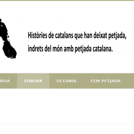
ndrets del món amb petjada catalana
ÀSIA
EUROPA
OCEANIA
FEM PETJADA