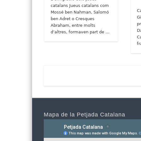
catalans Jueus catalans com
C
Mossé ben Nahman, Salomó
G
ben Adret o Cresques
p
Abraham, entre molts
D
d’altres, formaven part de …
C
f
Mapa de la Petjada Catalana