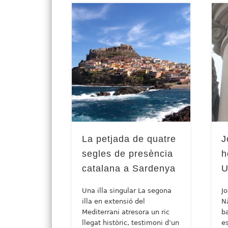
La petjada de quatre
J
segles de presència
h
catalana a Sardenya
U
Una illa singular La segona
J
illa en extensió del
Nà
Mediterrani atresora un ric
b
llegat històric, testimoni d’un
es