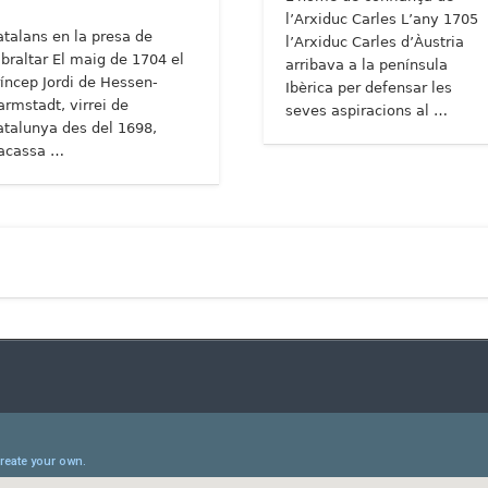
l’Arxiduc Carles L’any 1705
atalans en la presa de
l’Arxiduc Carles d’Àustria
ibraltar El maig de 1704 el
arribava a la península
ríncep Jordi de Hessen-
Ibèrica per defensar les
armstadt, virrei de
seves aspiracions al …
atalunya des del 1698,
racassa …