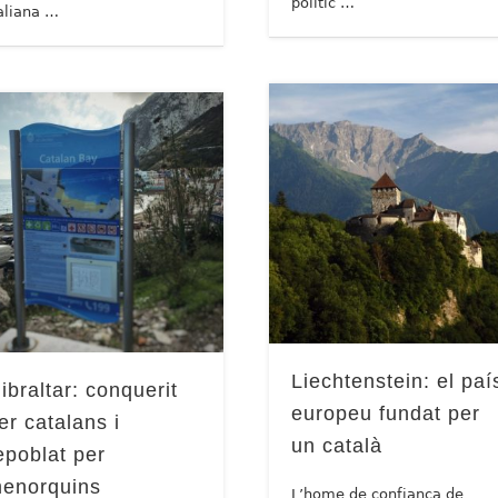
polític …
taliana …
Liechtenstein: el paí
ibraltar: conquerit
europeu fundat per
er catalans i
un català
epoblat per
enorquins
L’home de confiança de