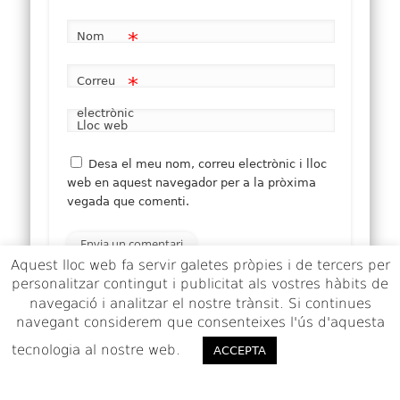
*
Nom
*
Correu
electrònic
Lloc web
Desa el meu nom, correu electrònic i lloc
web en aquest navegador per a la pròxima
vegada que comenti.
Aquest lloc web fa servir galetes pròpies i de tercers per
personalitzar contingut i publicitat als vostres hàbits de
navegació i analitzar el nostre trànsit. Si continues
Aquest lloc utilitza Akismet per reduir els comentaris
navegant considerem que consenteixes l'ús d'aquesta
brossa.
Apreneu com es processen les dades dels
tecnologia al nostre web.
ACCEPTO
ACCEPTA
comentaris
.