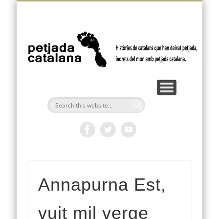
VÍDEOS I PODCASTS
FEM PETJADA
BUTLLETÍ
AMÈRICA
OCEANIA
EUROPA
ÀFRICA
INICI
ÀSIA
p
ca
Annapurna Est,
vuit mil verge