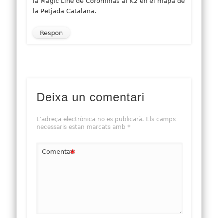
la Magic Line de Corominas al K2 en el mapa de
la Petjada Catalana.
Respon
Deixa un comentari
L'adreça electrònica no es publicarà.
Els camps
necessaris estan marcats amb
*
*
Comentari