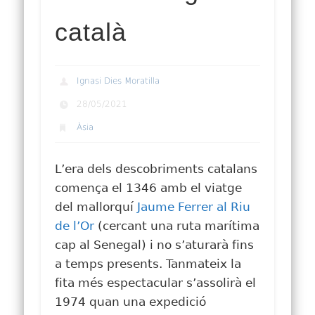
català
Ignasi Dies Moratilla
28/05/2021
Àsia
L’era dels descobriments catalans
comença el 1346 amb el viatge
del mallorquí
Jaume Ferrer al Riu
de l’Or
(cercant una ruta marítima
cap al Senegal) i no s’aturarà fins
a temps presents. Tanmateix la
fita més espectacular s’assolirà el
1974 quan una expedició