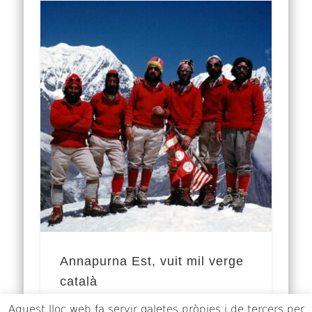
Annapurna Est, vuit mil verge
català
Aquest lloc web fa servir galetes pròpies i de tercers per
L’era dels descobriments catalans