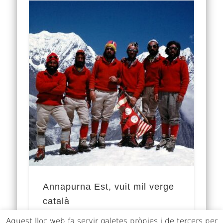
Annapurna Est, vuit mil verge
català
Aquest lloc web fa servir galetes pròpies i de tercers per
L’era dels descobriments catalans