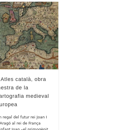
’Atles català, obra
estra de la
artografia medieval
uropea
 regal del futur rei Joan I
’Aragó al rei de França
’infant Joan –el primogènit