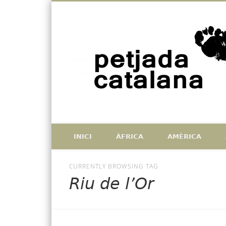
Facebook
Twitter
Vimeo
Històries de catalans que han deixat petjada a l'exterior, i
INICI
ÀFRICA
AMÈRICA
CURRENTLY BROWSING TAG
Riu de l’Or