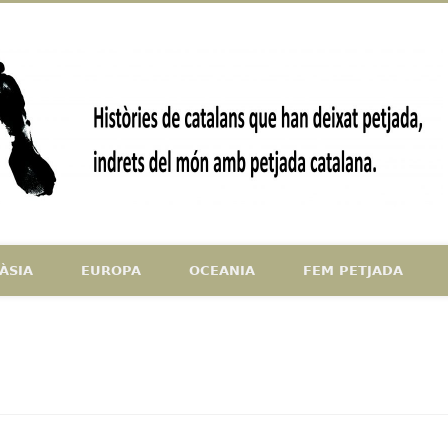
ndrets del món amb petjada catalana
ÀSIA
EUROPA
OCEANIA
FEM PETJADA