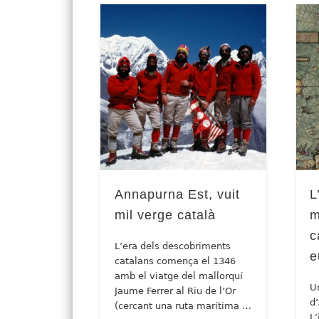
Annapurna Est, vuit
L
mil verge català
m
c
L’era dels descobriments
e
catalans comença el 1346
amb el viatge del mallorquí
Un
Jaume Ferrer al Riu de l’Or
d
(cercant una ruta marítima …
L