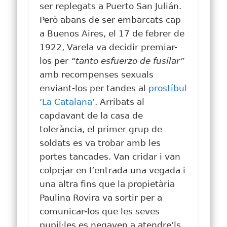
ser replegats a Puerto San Julián.
Però abans de ser embarcats cap
a Buenos Aires, el 17 de febrer de
1922, Varela va decidir premiar-
los per
“tanto esfuerzo de fusilar”
amb recompenses sexuals
enviant-los per tandes al
prostíbul
‘La Catalana’
. Arribats al
capdavant de la casa de
tolerància, el primer grup de
soldats es va trobar amb les
portes tancades. Van cridar i van
colpejar en l’entrada una vegada i
una altra fins que la propietària
Paulina Rovira va sortir per a
comunicar-los que les seves
pupil·les es negaven a atendre’ls.