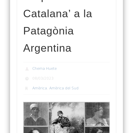
Catalana’ a la
Patagònia
Argentina
Chema Huete
08/03/2023
Amèrica
,
Amèrica del Sud