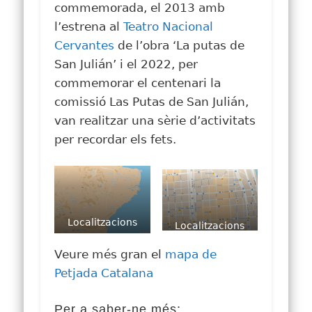
commemorada, el 2013 amb
l’estrena al
Teatro Nacional
Cervantes
de l’obra ‘La putas de
San Julián’ i el 2022, per
commemorar el centenari la
comissió Las Putas de San Julián,
van realitzar una sèrie d’activitats
per recordar els fets.
Localitzacions
Localitzacions
on van tenir lloc
on van tenir lloc
Veure més gran el
mapa de
els fets
els fets
Petjada Catalana
Per a saber-ne més: