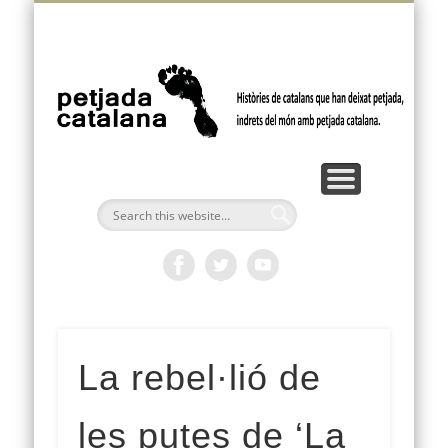
VÍDEOS I PODCASTS
FEM PETJADA
BUTLLETÍ
AMÈRICA
OCEANIA
EUROPA
ÀFRICA
INICI
ÀSIA
p
ca
La rebel·lió de
les putes de ‘La