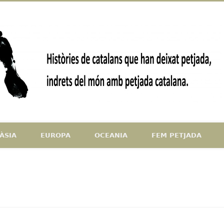
ndrets del món amb petjada catalana
ÀSIA
EUROPA
OCEANIA
FEM PETJADA