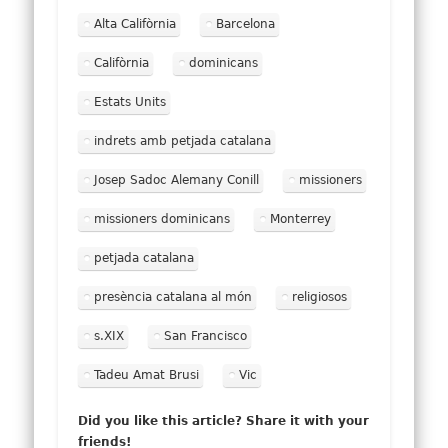
Alta Califòrnia
Barcelona
Califòrnia
dominicans
Estats Units
indrets amb petjada catalana
Josep Sadoc Alemany Conill
missioners
missioners dominicans
Monterrey
petjada catalana
presència catalana al món
religiosos
s.XIX
San Francisco
Tadeu Amat Brusi
Vic
Did you like this article? Share it with your
friends!