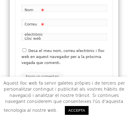
*
Nom
*
Correu
electrònic
Lloc web
Desa el meu nom, correu electrònic i lloc
web en aquest navegador per a la pròxima
vegada que comenti.
Aquest lloc web fa servir galetes pròpies i de tercers per
personalitzar contingut i publicitat als vostres hàbits de
navegació i analitzar el nostre trànsit. Si continues
Aquest lloc utilitza Akismet per reduir els comentaris
navegant considerem que consenteixes l'ús d'aquesta
brossa.
Apreneu com es processen les dades dels
tecnologia al nostre web.
ACCEPTO
comentaris
.
ACCEPTA
© 2026 La petjada catalana