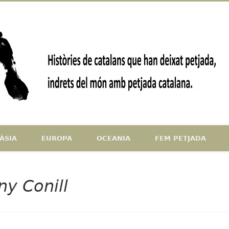
ndrets del món amb petjada catalana
ÀSIA
EUROPA
OCEANIA
FEM PETJADA
y Conill