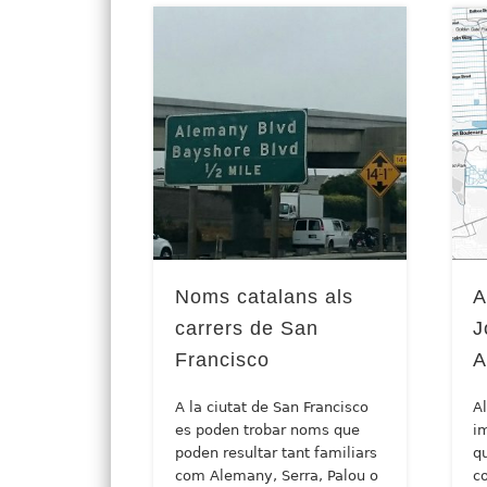
Noms catalans als
A
carrers de San
J
Francisco
A
A la ciutat de San Francisco
A
es poden trobar noms que
i
poden resultar tant familiars
q
com Alemany, Serra, Palou o
c