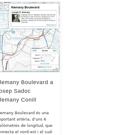
lemany Boulevard a
osep Sadoc
lemany Conill
lemany Boulevard és una
mportant artèria, d’uns 6
uilòmetres de longitud, que
onnecta el nord-est i el sud-