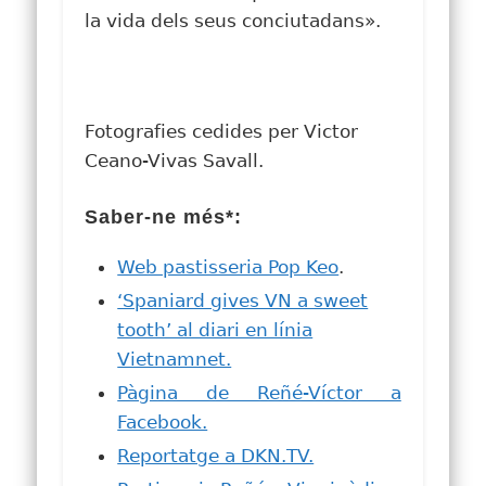
la vida dels seus conciutadans»
.
Fotografies cedides per Victor
Ceano-Vivas Savall.
Saber-ne més*:
Web pastisseria Pop Keo
.
‘Spaniard gives VN a sweet
tooth’ al diari en línia
Vietnamnet.
Pàgina de Reñé-Víctor a
Facebook.
Reportatge a DKN.TV.