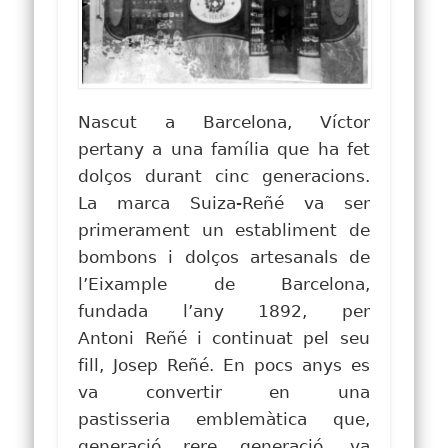
Nascut a Barcelona
, Víctor
pertany a una família que ha fet
dolços durant cinc generacions.
La
marca
Suiza-Reñé va ser
primerament un establiment de
bombons i dolços artesanals de
l’Eixample de Barcelona,
fundada l’any 1892, per
Antoni Reñé i continuat pel seu
fill, Josep Reñé. En pocs anys es
va convertir en una
pastisseria emblemàtica que,
generació rere generació, va