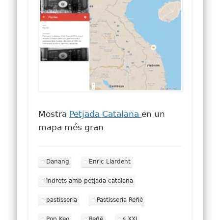
Mostra
Petjada Catalana
en un
mapa més gran
Danang
Enric Llardent
indrets amb petjada catalana
pastisseria
Pastisseria Reñé
Pop Keo
Reñé
s.XXI