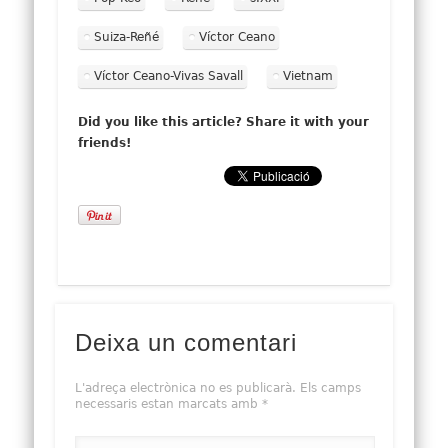
Suiza-Reñé
Víctor Ceano
Víctor Ceano-Vivas Savall
Vietnam
Did you like this article? Share it with your
friends!
Deixa un comentari
L'adreça electrònica no es publicarà.
Els camps
necessaris estan marcats amb
*