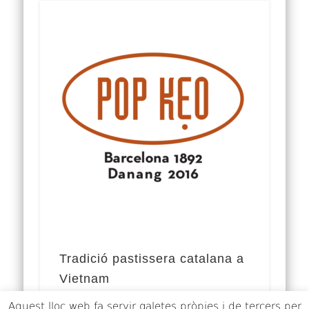
Tradició pastissera catalana a
Vietnam
Aquest lloc web fa servir galetes pròpies i de tercers per
L’empresa de dolços ‘Pop Keo’ és una