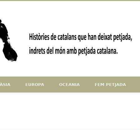
ndrets del món amb petjada catalana
ÀSIA
EUROPA
OCEANIA
FEM PETJADA