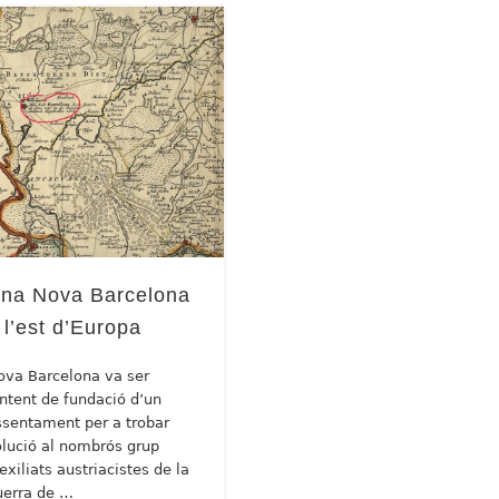
na Nova Barcelona
 l’est d’Europa
ova Barcelona va ser
’intent de fundació d’un
ssentament per a trobar
olució al nombrós grup
exiliats austriacistes de la
uerra de …