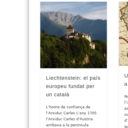
U
Liechtenstein: el país
a
europeu fundat per
un català
N
l
L’home de confiança de
a
l’Arxiduc Carles L’any 1705
s
l’Arxiduc Carles d’Àustria
d’
arribava a la península
g