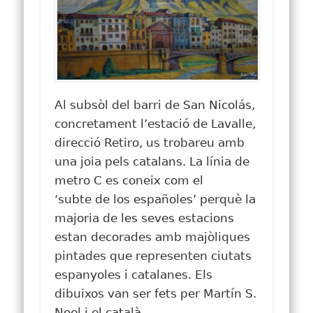
Al subsòl del barri de San
Nicolás
,
concretament l’estació de
Lavalle
,
direcció Retiro, us trobareu amb
una joia pels catalans. La línia de
metro C es coneix com el
‘
subte
de
los
españoles’ perquè la
majoria de les seves estacions
estan decorades amb majòliques
pintades que representen ciutats
espanyoles i catalanes. Els
dibuixos van ser fets per
Martín
S
.
Noel
i el català