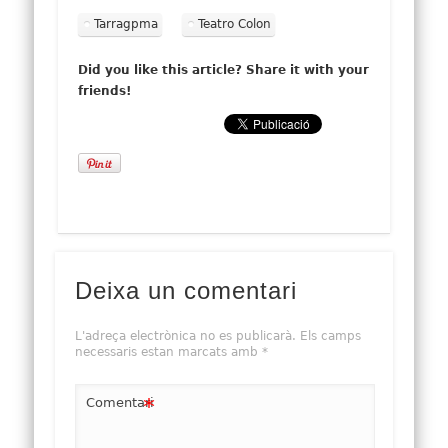
Tarragpma
Teatro Colon
Did you like this article? Share it with your
friends!
Deixa un comentari
L'adreça electrònica no es publicarà.
Els camps
necessaris estan marcats amb
*
*
Comentari