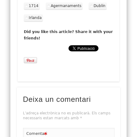
1714
Agermanaments
Dublín
Irlanda
Did you like this article? Share it with your
friends!
Deixa un comentari
L'adreça electrònica no es publicarà.
Els camps
necessaris estan marcats amb
*
*
Comentari