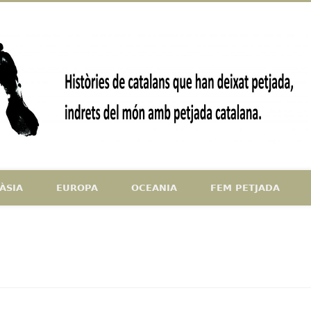
ndrets del món amb petjada catalana
ÀSIA
EUROPA
OCEANIA
FEM PETJADA