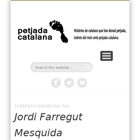
VÍDEOS I PODCASTS
FEM PETJADA
BUTLLETÍ
AMÈRICA
OCEANIA
EUROPA
ÀFRICA
INICI
ÀSIA
p
ca
CURRENTLY BROWSING TAG
Jordi Farregut
Mesquida