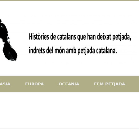
ndrets del món amb petjada catalana
ÀSIA
EUROPA
OCEANIA
FEM PETJADA