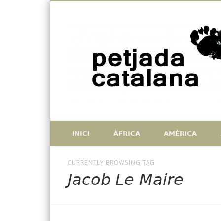
Facebook
Twitter
Vimeo
Històries de catalans que han deixat petjada a l'exterior, i
INICI
ÀFRICA
AMÈRICA
CURRENTLY BROWSING TAG
Jacob Le Maire