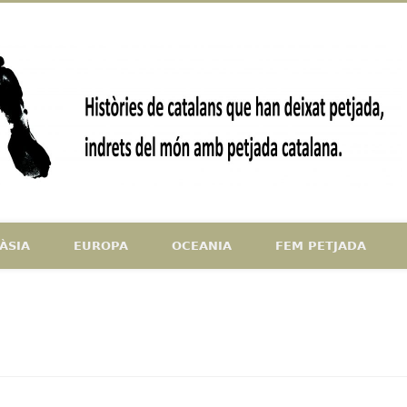
ndrets del món amb petjada catalana
ÀSIA
EUROPA
OCEANIA
FEM PETJADA