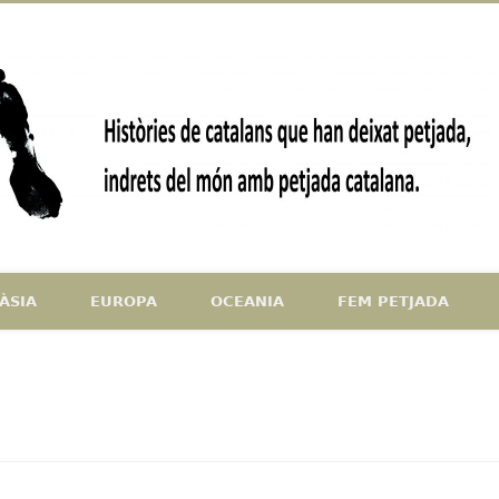
ndrets del món amb petjada catalana
ÀSIA
EUROPA
OCEANIA
FEM PETJADA