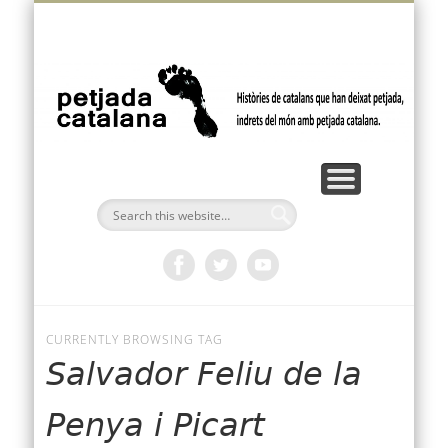
VÍDEOS I PODCASTS
FEM PETJADA
BUTLLETÍ
AMÈRICA
OCEANIA
EUROPA
ÀFRICA
INICI
ÀSIA
p
ca
CURRENTLY BROWSING TAG
Salvador Feliu de la
Penya i Picart