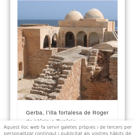
Gerba, l’illa fortalesa de Roger
de Llúria a Tunísia
Aquest lloc web fa servir galetes pròpies i de tercers per
personalitzar contingut i publicitat als vostres hàbits de
El control de l’estratègica illa de Gerba A