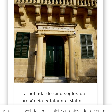
La petjada de cinc segles de
presència catalana a Malta
Aquest lloc web fa servir galetes pròpies i de tercers per
La irrupció dels vols low cost ha permès a