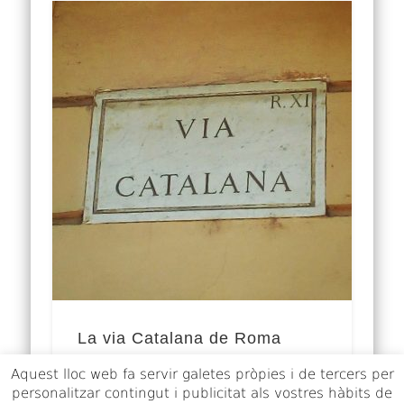
La via Catalana de Roma
Aquest lloc web fa servir galetes pròpies i de tercers per
L’emigració dels jueus catalans Jueus
personalitzar contingut i publicitat als vostres hàbits de
catalans com Mossé ben Nahman,