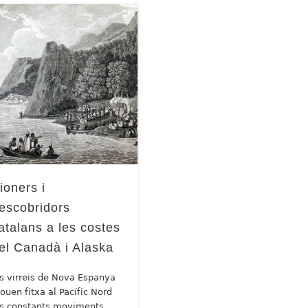
ioners i
escobridors
atalans a les costes
el Canadà i Alaska
ls virreis de Nova Espanya
ouen fitxa al Pacífic Nord
ls constants moviments