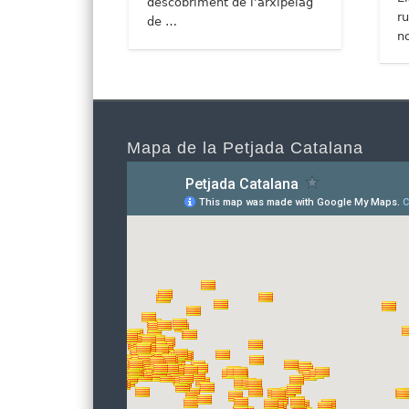
descobriment de l’arxipèlag
r
de …
n
Mapa de la Petjada Catalana