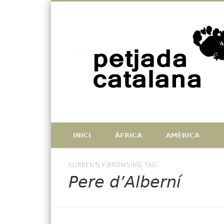
Facebook
Twitter
Vimeo
Històries de catalans que han deixat petjada a l'exterior, i
INICI
ÀFRICA
AMÈRICA
CURRENTLY BROWSING TAG
Pere d’Alberní