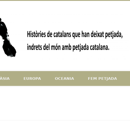
ndrets del món amb petjada catalana
ÀSIA
EUROPA
OCEANIA
FEM PETJADA