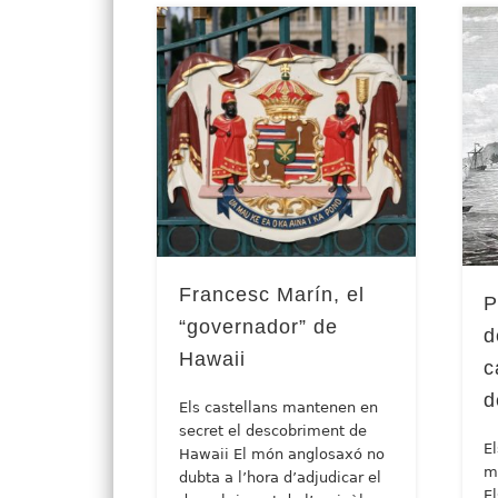
Francesc Marín, el
P
“governador” de
d
Hawaii
c
d
Els castellans mantenen en
secret el descobriment de
E
Hawaii El món anglosaxó no
m
dubta a l’hora d’adjudicar el
E