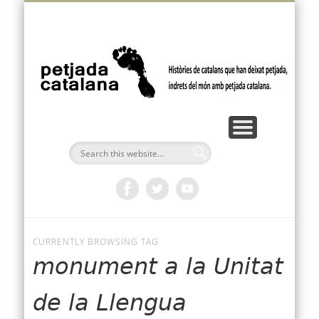
VÍDEOS I PODCASTS
FEM PETJADA
BUTLLETÍ
AMÈRICA
OCEANIA
EUROPA
ÀFRICA
INICI
ÀSIA
p
ca
CURRENTLY BROWSING TAG
monument a la Unitat
de la Llengua