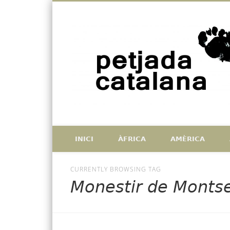
Facebook
Twitter
Vimeo
Històries de catalans que han deixat petjada a l'exterior, i
INICI
ÀFRICA
AMÈRICA
CURRENTLY BROWSING TAG
Monestir de Montse