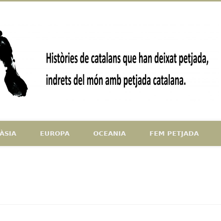
ndrets del món amb petjada catalana
ÀSIA
EUROPA
OCEANIA
FEM PETJADA