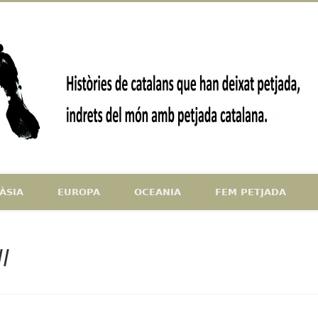
ndrets del món amb petjada catalana
ÀSIA
EUROPA
OCEANIA
FEM PETJADA
l