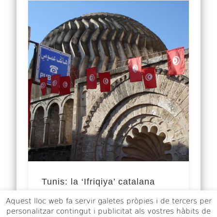
Tunis: la ‘Ifriqiya’ catalana
Aquest lloc web fa servir galetes pròpies i de tercers per
La república magribina de Tunísia,
personalitzar contingut i publicitat als vostres hàbits de
espurna de la Primavera Àrab el 2011,