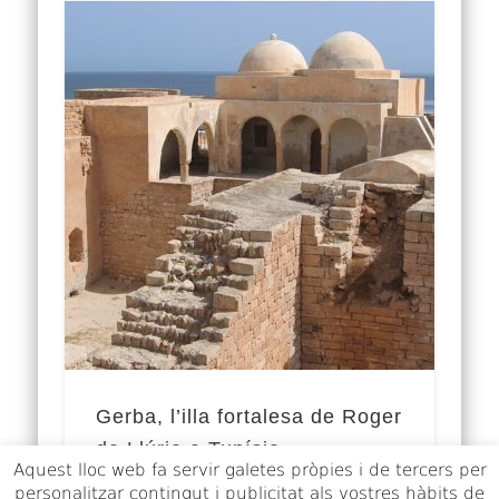
Gerba, l’illa fortalesa de Roger
de Llúria a Tunísia
Aquest lloc web fa servir galetes pròpies i de tercers per
personalitzar contingut i publicitat als vostres hàbits de
El control de l’estratègica illa de Gerba A