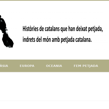
ndrets del món amb petjada catalana
ÀSIA
EUROPA
OCEANIA
FEM PETJADA