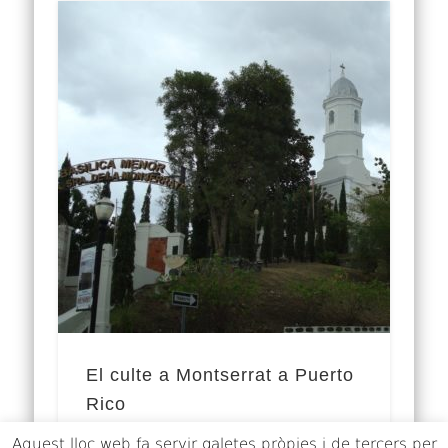
El culte a Montserrat a Puerto
Rico
Aquest lloc web fa servir galetes pròpies i de tercers per
Una de les moltes esglésies al món