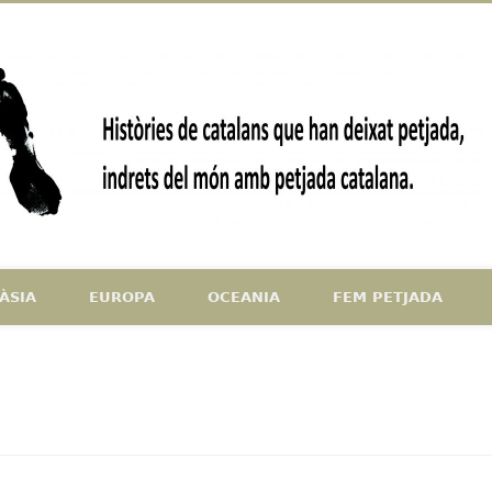
ndrets del món amb petjada catalana
ÀSIA
EUROPA
OCEANIA
FEM PETJADA