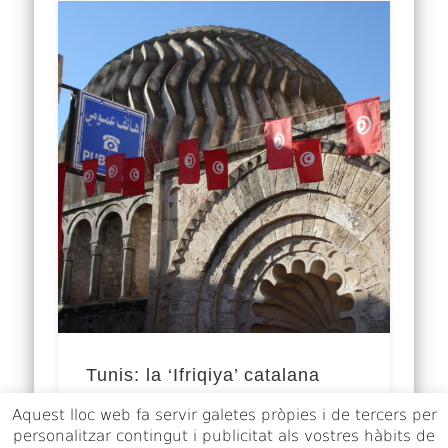
Tunis: la ‘Ifriqiya’ catalana
Aquest lloc web fa servir galetes pròpies i de tercers per
La república magribina de Tunísia,
personalitzar contingut i publicitat als vostres hàbits de
espurna de la Primavera Àrab el 2011,