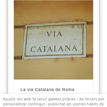
La via Catalana de Roma
Aquest lloc web fa servir galetes pròpies i de tercers per
L’emigració dels jueus catalans Jueus
personalitzar contingut i publicitat als vostres hàbits de
catalans com Mossé ben Nahman,