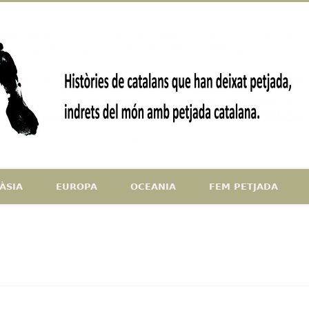
ndrets del món amb petjada catalana
ÀSIA
EUROPA
OCEANIA
FEM PETJADA