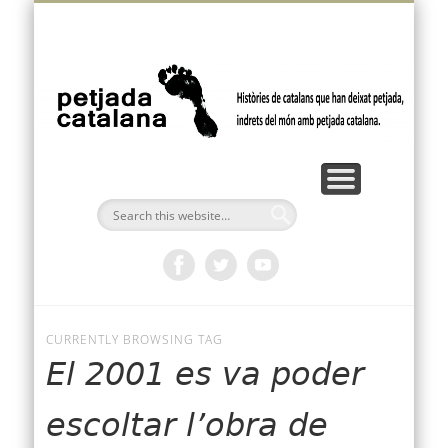
VÍDEOS I PODCASTS
FEM PETJADA
BUTLLETÍ
AMÈRICA
OCEANIA
EUROPA
ÀFRICA
INICI
ÀSIA
p
ca
CURRENTLY BROWSING TAG
El 2001 es va poder
escoltar l’obra de