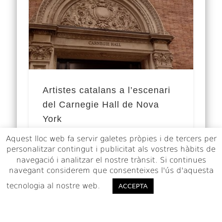
Artistes catalans a l’escenari
del Carnegie Hall de Nova
York
Aquest lloc web fa servir galetes pròpies i de tercers per
El Carnegie Hall es tracta d’una sala de
personalitzar contingut i publicitat als vostres hàbits de
concerts de gran prestigi situada al cor de
navegació i analitzar el nostre trànsit. Si continues
Manhattan, Nova York. Oberta l’any 1891,
navegant considerem que consenteixes l'ús d'aquesta
…
tecnologia al nostre web.
ACCEPTO
ACCEPTA
© 2026 La petjada catalana