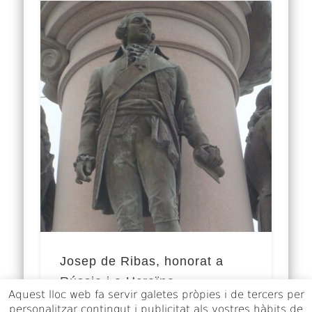
Josep de Ribas, honorat a
Rússia i a Ucraïna
Aquest lloc web fa servir galetes pròpies i de tercers per
personalitzar contingut i publicitat als vostres hàbits de
Josep de Ribas, nat el 1749 a Nàpols, era