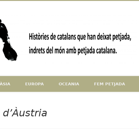
ndrets del món amb petjada catalana
ÀSIA
EUROPA
OCEANIA
FEM PETJADA
 d’Àustria