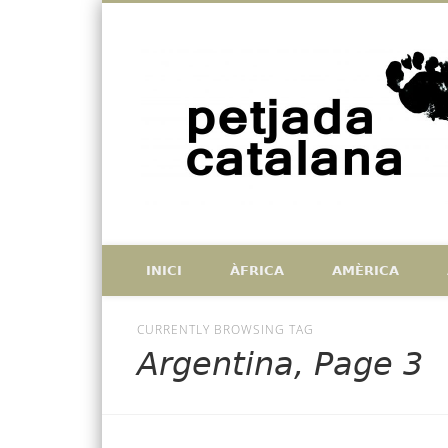
Facebook
Twitter
Vimeo
Històries de catalans que han deixat petjada a l'exterior, i
INICI
ÀFRICA
AMÈRICA
CURRENTLY BROWSING TAG
Argentina, Page 3