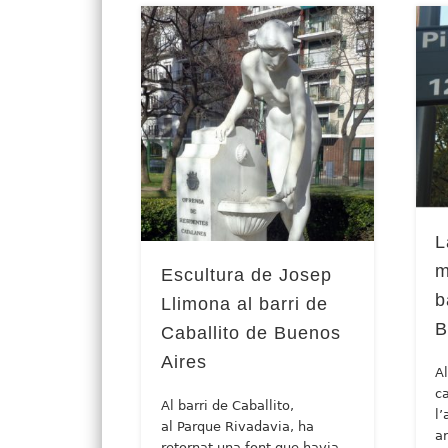
L
m
Escultura de Josep
b
Llimona al barri de
B
Caballito de Buenos
Aires
A
c
Al barri de Caballito,
l
al Parque Rivadavia, ha
a
retornat una font que havia