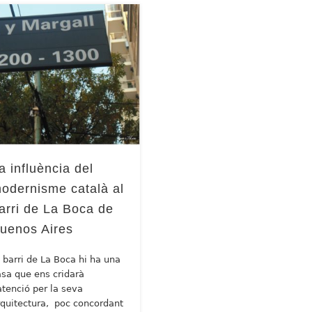
a influència del
odernisme català al
arri de La Boca de
uenos Aires
l barri de La Boca hi ha una
asa que ens cridarà
’atenció per la seva
rquitectura, poc concordant