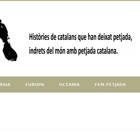
ndrets del món amb petjada catalana
ÀSIA
EUROPA
OCEANIA
FEM PETJADA