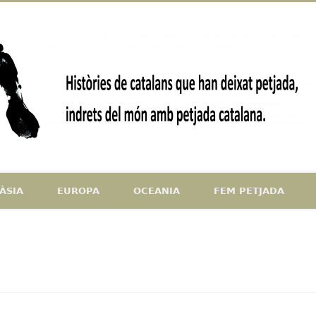
ndrets del món amb petjada catalana
ÀSIA
EUROPA
OCEANIA
FEM PETJADA