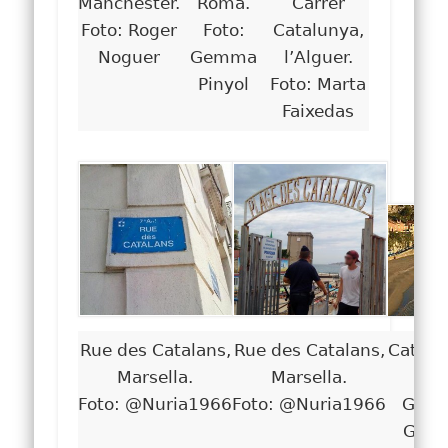
Manchester.
Roma.
Carrer
Foto: Roger
Foto:
Catalunya,
Noguer
Gemma
l’Alguer.
Pinyol
Foto: Marta
Faixedas
Rue des Catalans,
Rue des Catalans,
Catala
Marsella.
Marsella.
Cal
Foto: @Nuria1966
Foto: @Nuria1966
Gibra
Gibra