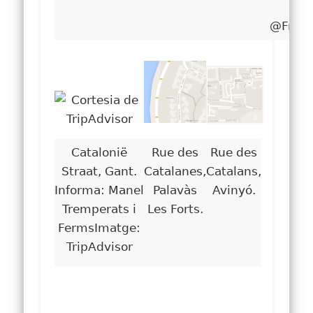
Fot
@Franc
Catalonië
Rue des
Rue des
Straat, Gant.
Catalanes,
Catalans,
Informa: Manel
Palavàs
Avinyó.
Tremperats i
Les Forts.
FermsImatge:
TripAdvisor